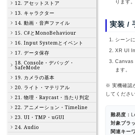
ります
12. アセットストア
13. キャラクター
14. 動画・音声ファイル
実装 /
15. C#とMonoBehaviour
シーンに 
16. Input Systemとイベント
XR UI
17. データ保存
Canvas
18. Console・デバッグ・
SafeMode
ます。
19. カメラの基本
※ 実機確認
20. ライト・マテリアル
してくださ
21. 物理・Raycast・当たり判定
22. アニメーション・Timeline
難易度：
L
23. UI・TMP・uGUI
対象プラ
24. Audio
関連キー