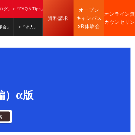
ブログ』
>『FAQ＆Tips』
オープン
オンライン無
資料請求
キャンパス
カウンセリン
xR体験会
示会』
>『求人』
級編）α版
索