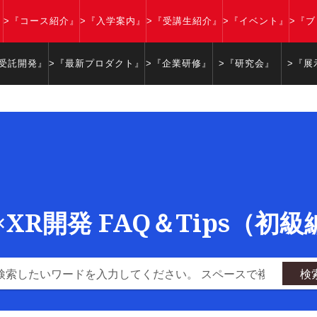
』
>『コース紹介』
>『入学案内』
>『受講生紹介』
>『イベント』
>『
『受託開発』
>『最新プロダクト』
>『企業研修』
>『研究会』
>『展
y×XR開発 FAQ＆Tips（初
検