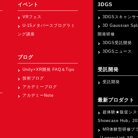
イベント
3DGS
VRフェス
3DGSスキャンサ
U-15メタバースプログラミ
3D Gaussian Sp
ング講座
開発研修
3DGS受託開発
3DGSニュース
ブログ
受託開発
Unity×XR開発 FAQ＆Tips
技術ブログ
受託開発
アカデミーブログ
アカデミーNote
最新プロダクト
超体験★販促シス
Showcase Hub』
MR体験型研修プ
『LegacyLink XR