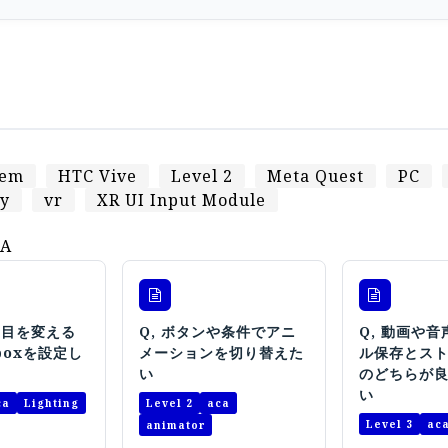
tem
HTC Vive
Level 2
Meta Quest
PC
ty
vr
XR UI Input Module
A
た目を変える
Q, ボタンや条件でアニ
Q, 動画や
boxを設定し
メーションを切り替えた
ル保存とス
い
のどちらが
い
ca
Lighting
Level 2
aca
Level 3
ac
animator