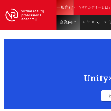
一般向け
>『VRアカデミーとは
企業向け
>『3DGS』
>
Unit