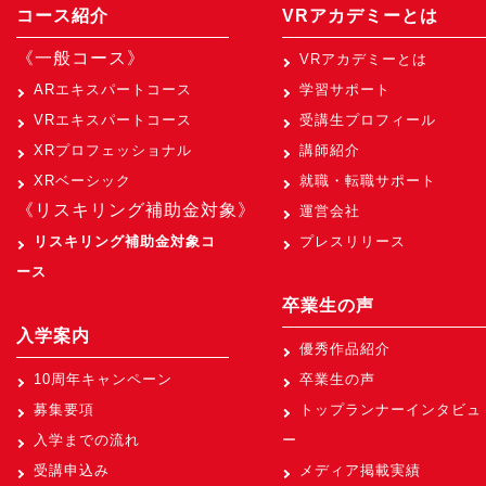
コース紹介
VRアカデミーとは
《一般コース》
VRアカデミーとは
ARエキスパートコース
学習サポート
VRエキスパートコース
受講生プロフィール
XRプロフェッショナル
講師紹介
XRベーシック
就職・転職サポート
《リスキリング補助金対象》
運営会社
リスキリング補助金対象コ
プレスリリース
ース
卒業生の声
入学案内
優秀作品紹介
10周年キャンペーン
卒業生の声
募集要項
トップランナーインタビュ
入学までの流れ
ー
受講申込み
メディア掲載実績