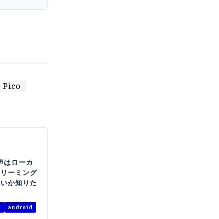
Pico
音声はローカ
トリーミング
良いか知りた
a
android