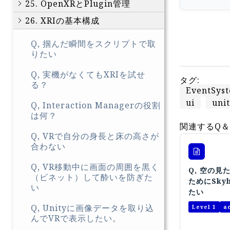
25. OpenXRとPlugin管理
26. XRIの基本構成
Q, 掴んだ瞬間をスクリプトで取
りたい
Q, 実機がなくてもXRIを試せ
タグ:
る？
EventSys
ui
uni
Q, Interaction Managerの役割
は何？
関連するQ＆
Q, VRで自分の身長と床の高さが
合わない
Q, VR移動中に画面の周囲を黒く
Q, 空の見
（ビネット）して酔いを防ぎた
ためにSky
い
たい
Q, Unityに画像データを取り込
Level 1
a
んでVRで表示したい。