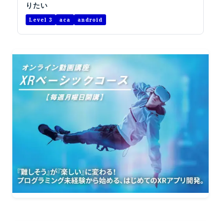
りたい
Level 3
aca
android