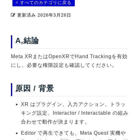
< すべてのカテゴリに戻る
U-15メタバースプログラミング講座
更新済み
2026年3月26日
入学案内
受講生紹介
A,結論
イベント
Meta XRまたはOpenXRでHand Trackingを有効
ブログ
にし、必要な権限設定も確認してください。
アクセスマップ
原因 / 背景
企業向け
XR はプラグイン、入力アクション、トラッ
《3DGS》
キング設定、Interactor / Interactable の組み
3DGSスキャンサービス
合わせで動作が決まります。
3DGS受託開発
Editor で再生できても、Meta Quest 実機や
3D Gaussian Splatting アプリ開発研修