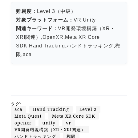
Apple Vision Pro アプリ開発研修
難易度：
Level 3（中級）
HoloLens 2 アプリ開発研修
対象プラットフォーム：
VR,Unity
《研究会》
関連キーワード：
VR開発環境構築（XR・
XRビジネスフォーラム
XRI関連）,OpenXR,Meta XR Core
《展示会》
SDK,Hand Tracking,ハンドトラッキング,権
限,aca
TOKYO DIGICONX2026
（1/8～10東京ビッグサイト）に出展。
オートモーティブワールド2026
（1/21～23東京ビッグサイト）に出展。
Tsumiki Community Day 2026
（5/27～28 秋葉原UDX）に出展。
タグ:
《求人》
aca
Hand Tracking
Level 3
Meta Quest
Meta XR Core SDK
求人申込み
openxr
unity
vr
VR開発環境構築（XR・XRI関連）
ハンドトラッキング
権限