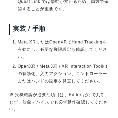
Quest Link では挙動が変わるため、両方で確
3DGSニュース
認することが重要です。
《受託開発》
受託開発
実装 / 手順
《最新プロダクト》
Meta XRまたはOpenXRでHand Trackingを
超体験★販促システム『XR Showcase Hub』2025年4月発売
有効にし、必要な権限設定も確認してくださ
MR体験型研修プラットフォーム『LegacyLink XR』2025年10月
い。
バーチャルイベントプラットフォーム『MetaLiveStage』2025年
OpenXR / Meta XR / XR Interaction Toolkit
3D空間キャプチャーアプリ『Qoocan』
の有効化、入力アクション、コントローラー
開発中
またはハンドの設定を見直してください。
製造現場を革新する！『XR Worksupport Hub』開発中
>XR Museum『Artlogue』開発中
※ 実機確認が必要な項目は、Editor だけで判断
せず、対象デバイスでも必ず動作確認してくださ
《企業研修》
い。
Unity研修