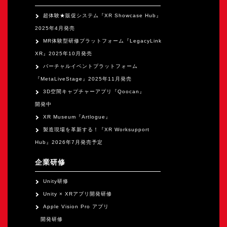
超体験★販促システム『XR Showcase Hub』
2025年4月発売
MR体験型研修プラットフォーム『LegacyLink
XR』2025年10月発売
バーチャルイベントプラットフォーム
『MetaLiveStage』2025年11月発売
3D空間キャプチャーアプリ『Qoocan』
開発中
XR Museum『Artlogue』
製造現場を革新する！『XR Worksupport
Hub』2026年7月発売予定
企業研修
Unity研修
Unity × XRアプリ開発研修
Apple Vision Pro アプリ
開発研修