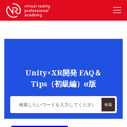
VRアカデミーとは
10周年キャンペーン
コース紹介
《一般コース》
【毎週月曜開講】XRベーシック
Unity×XR開発 FAQ＆
【2026年10月】ARエキスパートコース
Tips（初級編）α版
【2026年10月】VRエキスパートコース
【2026年10月】XRプロフェッショナル
《リスキリング補助金コース》
検索
リスキリング補助金対象コース説明
《SDGs》