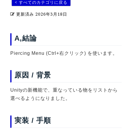
< すべてのカテゴリに戻る
U-15メタバースプログラミング講座
更新済み
2026年3月18日
入学案内
受講生紹介
A,結論
イベント
Piercing Menu (Ctrl+右クリック) を使います。
ブログ
アクセスマップ
原因 / 背景
企業向け
Unityの新機能で、重なっている物をリストから
選べるようになりました。
《3DGS》
3DGSスキャンサービス
3DGS受託開発
実装 / 手順
3D Gaussian Splatting アプリ開発研修