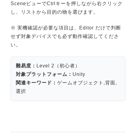
SceneビューでCtrlキーを押しながら右クリック
3DGSニュース
し、リストから目的の物を選びます。
《受託開発》
※ 実機確認が必要な項目は、Editor だけで判断
受託開発
せず対象デバイスでも必ず動作確認してくださ
《最新プロダクト》
い。
超体験★販促システム『XR Showcase Hub』2025年4月発売
MR体験型研修プラットフォーム『LegacyLink XR』2025年10月
難易度：
Level 2（初心者）
バーチャルイベントプラットフォーム『MetaLiveStage』2025年
対象プラットフォーム：
Unity
3D空間キャプチャーアプリ『Qoocan』
関連キーワード：
ゲームオブジェクト,背面,
開発中
選択
製造現場を革新する！『XR Worksupport Hub』開発中
>XR Museum『Artlogue』開発中
《企業研修》
Unity研修