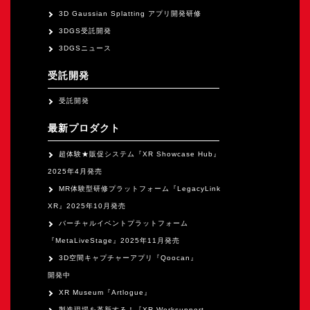
3D Gaussian Splatting アプリ開発研修
3DGS受託開発
3DGSニュース
受託開発
受託開発
最新プロダクト
超体験★販促システム『XR Showcase Hub』
2025年4月発売
MR体験型研修プラットフォーム『LegacyLink
XR』2025年10月発売
バーチャルイベントプラットフォーム
『MetaLiveStage』2025年11月発売
3D空間キャプチャーアプリ『Qoocan』
開発中
XR Museum『Artlogue』
製造現場を革新する！『XR Worksupport