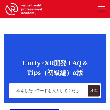
VRアカデミーとは
10周年キャンペーン
コース紹介
《一般コース》
【毎週月曜開講】XRベーシック
Unity×XR開発 FAQ＆
【2026年10月】ARエキスパートコース
Tips（初級編）α版
【2026年10月】VRエキスパートコース
【2026年10月】XRプロフェッショナル
《リスキリング補助金コース》
検索
リスキリング補助金対象コース説明
《SDGs》