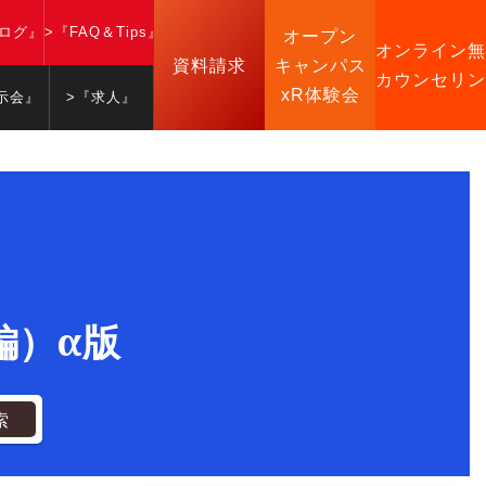
ブログ』
>『FAQ＆Tips』
オープン
オンライン無
資料請求
キャンパス
カウンセリン
xR体験会
示会』
>『求人』
級編）α版
索