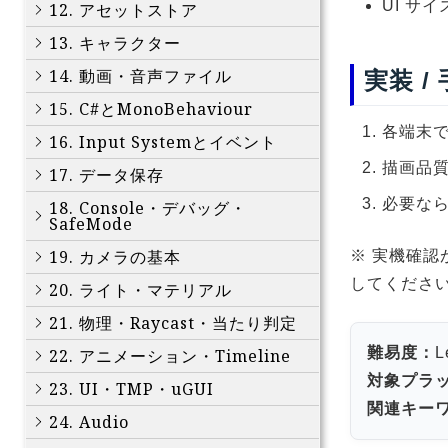
UI サ
12. アセットストア
13. キャラクター
14. 動画・音声ファイル
実装 /
15. C#とMonoBehaviour
各端末
16. Input Systemとイベント
描画品質
17. データ保存
必要な
18. Console・デバッグ・
SafeMode
19. カメラの基本
※ 実機確認
してくださ
20. ライト・マテリアル
21. 物理・Raycast・当たり判定
難易度：
L
22. アニメーション・Timeline
対象プラ
23. UI・TMP・uGUI
関連キー
24. Audio