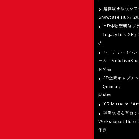
超体験★販促シス
Showcase Hub』
MR体験型研修プ
『LegacyLink XR
売
バーチャルイベン
ーム『MetaLiveSta
月発売
3D空間キャプチ
『Qoocan』
開発中
XR Museum『Art
製造現場を革新す
Worksupport Hu
予定