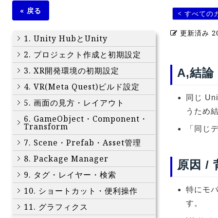
« 戻る
< すべての
更新済み
2
1. Unity HubとUnity
2. プロジェクト作成と初期設定
3. XR開発環境の初期設定
A,結論
4. VR(Meta Quest)ビルド設定
同じ U
5. 画面の見方・レイアウト
うため
6. GameObject・Component・
Transform
「同じ
7. Scene・Prefab・Asset管理
8. Package Manager
原因 /
9. タグ・レイヤー・検索
10. ショートカット・便利操作
特にモ
す。
11. グラフィクス