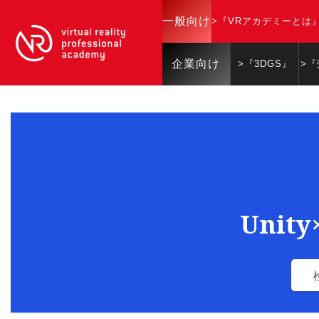
一般向け
>『VRアカデミーとは
企業向け
>『3DGS』
>
Unit