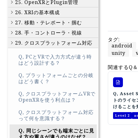
25. OpenXRとPlugin管理
26. XRIの基本構成
27. 移動・テレポート・掴む
28. 手・コントローラ・視線
タグ:
29. クロスプラットフォーム対応
android
unity
Q, PCとVRで入力方式が違う時
はどう設計する？
関連するQ＆
Q, プラットフォームごとの分岐
はどう書く？
Q, クロスプラットフォームVRで
Q, Asset
OpenXRを使う利点は？
トのライセ
けることを
Q, クロスプラットフォーム対応
Level 2
a
って何を意識する？
Q, 同じシーンでも端末ごとに見
え方や重さが違うのはなぜ？