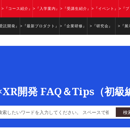
』
>『コース紹介』
>『入学案内』
>『受講生紹介』
>『イベント』
>『
『受託開発』
>『最新プロダクト』
>『企業研修』
>『研究会』
>『展
y×XR開発 FAQ＆Tips（初
検