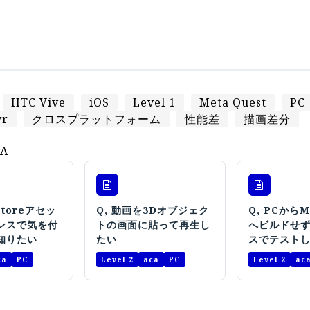
HTC Vive
iOS
Level 1
Meta Quest
PC
vr
クロスプラットフォーム
性能差
描画差分
A
 Storeアセッ
Q, 動画を3Dオブジェク
Q, PCからMe
ンスで気を付
トの画面に貼って再生し
へビルドせ
知りたい
たい
スでテスト
ca
PC
Level 2
aca
PC
Level 2
ac