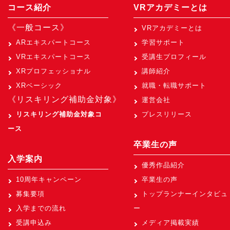
コース紹介
VRアカデミーとは
《一般コース》
VRアカデミーとは
ARエキスパートコース
学習サポート
VRエキスパートコース
受講生プロフィール
XRプロフェッショナル
講師紹介
XRベーシック
就職・転職サポート
《リスキリング補助金対象》
運営会社
リスキリング補助金対象コ
プレスリリース
ース
卒業生の声
入学案内
優秀作品紹介
10周年キャンペーン
卒業生の声
募集要項
トップランナーインタビュ
入学までの流れ
ー
受講申込み
メディア掲載実績