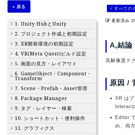
« 戻る
< すべての
更新済み
2
1. Unity HubとUnity
2. プロジェクト作成と初期設定
3. XR開発環境の初期設定
A,結論
4. VR(Meta Quest)ビルド設定
高解像度テ
5. 画面の見方・レイアウト
6. GameObject・Component・
Transform
原因 /
7. Scene・Prefab・Asset管理
8. Package Manager
XR は
Inter
9. タグ・レイヤー・検索
10. ショートカット・便利操作
Edito
め、両
11. グラフィクス