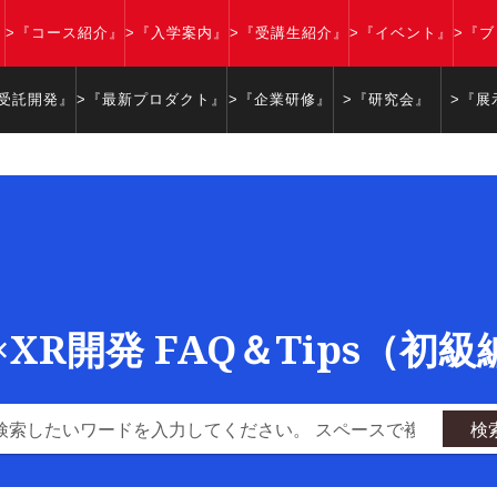
』
>『コース紹介』
>『入学案内』
>『受講生紹介』
>『イベント』
>『
『受託開発』
>『最新プロダクト』
>『企業研修』
>『研究会』
>『展
y×XR開発 FAQ＆Tips（初
検