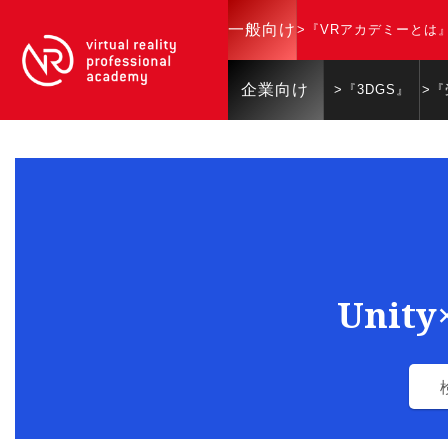
一般向け
>『VRアカデミーとは
企業向け
>『3DGS』
>
Unit