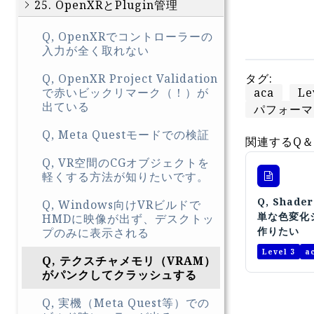
25. OpenXRとPlugin管理
Q, OpenXRでコントローラーの
入力が全く取れない
タグ:
Q, OpenXR Project Validation
aca
Le
で赤いビックリマーク（！）が
出ている
パフォーマ
Q, Meta Questモードでの検証
関連するQ＆
Q, VR空間のCGオブジェクトを
軽くする方法が知りたいです。
Q, Shade
Q, Windows向けVRビルドで
単な色変化
HMDに映像が出ず、デスクトッ
作りたい
プのみに表示される
Level 3
a
Q, テクスチャメモリ（VRAM）
がパンクしてクラッシュする
Q, 実機（Meta Quest等）での