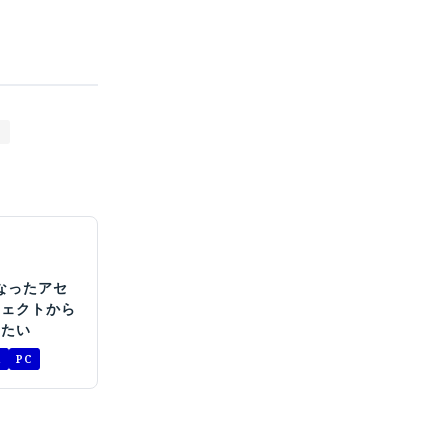
くなったアセ
ジェクトから
したい
a
PC