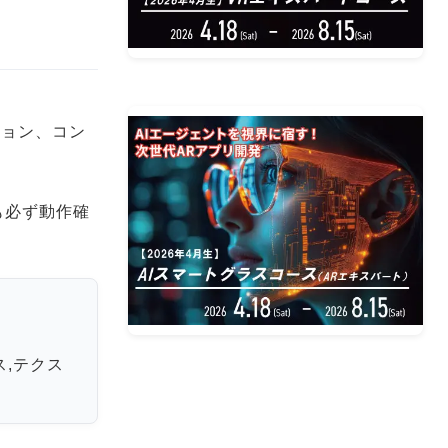
力アクション、コン
も必ず動作確
ス,テクス