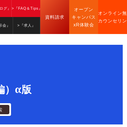
ブログ』
>『FAQ＆Tips』
オープン
オンライン無
資料請求
キャンパス
カウンセリン
xR体験会
示会』
>『求人』
級編）α版
索