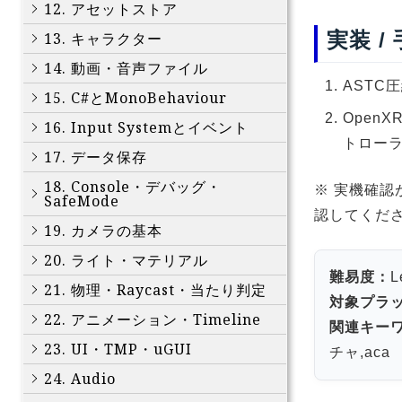
12. アセットストア
実装 /
13. キャラクター
14. 動画・音声ファイル
ASTC
15. C#とMonoBehaviour
OpenXR
16. Input Systemとイベント
トロー
17. データ保存
18. Console・デバッグ・
※ 実機確認
SafeMode
認してくだ
19. カメラの基本
20. ライト・マテリアル
難易度：
L
21. 物理・Raycast・当たり判定
対象プラ
22. アニメーション・Timeline
関連キー
23. UI・TMP・uGUI
チャ,aca
24. Audio