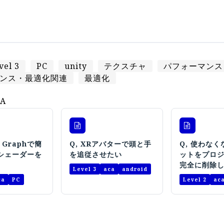
vel 3
PC
unity
テクスチャ
パフォーマンス
ンス・最適化関連
最適化
A
r Graphで簡
Q, XRアバターで頭と手
Q, 使わな
シェーダーを
を追従させたい
ットをプロ
完全に削除
Level 3
aca
android
ca
PC
Level 2
ac