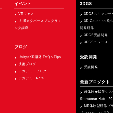
イベント
3DGS
VRフェス
3DGSスキャンサ
U-15メタバースプログラミ
3D Gaussian Sp
ング講座
開発研修
3DGS受託開発
3DGSニュース
ブログ
受託開発
Unity×XR開発 FAQ＆Tips
技術ブログ
受託開発
アカデミーブログ
アカデミーNote
最新プロダクト
超体験★販促シス
Showcase Hub』
MR体験型研修プ
『LegacyLink XR