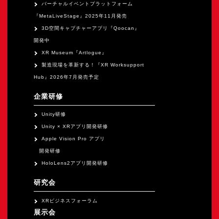
バーチャルイベントプラットフォーム
『MetaLiveStage』2025年11月発売
3D空間キャプチャーアプリ『Qoocan』
開発中
XR Museum『Artlogue』
製造現場を革新する！『XR Worksupport
Hub』2026年7月発売予定
企業研修
Unity研修
Unity × XRアプリ開発研修
Apple Vision Pro アプリ
開発研修
HoloLens2アプリ開発研修
研究会
XRビジネスフォーラム
展示会