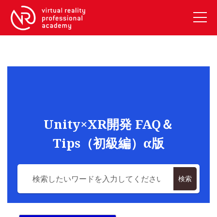
VRアカデミーとは
10周年キャンペーン
コース紹介
《一般コース》
【毎週月曜開講】XRベーシック
Unity×XR開発 FAQ＆
【2026年10月】ARエキスパートコース
Tips（初級編）α版
【2026年10月】VRエキスパートコース
【2026年10月】XRプロフェッショナル
《リスキリング補助金コース》
検索
リスキリング補助金対象コース説明
《SDGs》