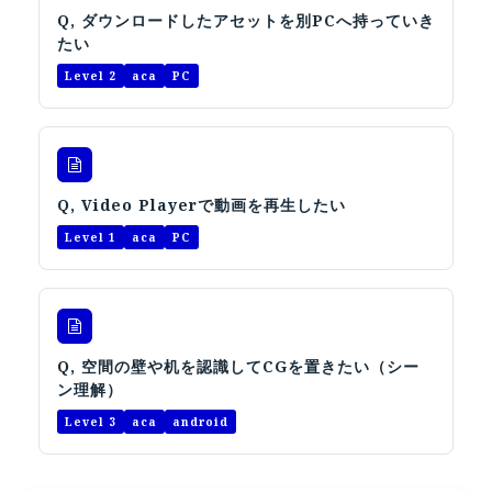
Apple Vision Pro アプリ開発研修
Q, ダウンロードしたアセットを別PCへ持っていき
たい
HoloLens 2 アプリ開発研修
Level 2
aca
PC
《研究会》
XRビジネスフォーラム
《展示会》
TOKYO DIGICONX2026
Q, Video Playerで動画を再生したい
（1/8～10東京ビッグサイト）に出展。
Level 1
aca
PC
オートモーティブワールド2026
（1/21～23東京ビッグサイト）に出展。
Tsumiki Community Day 2026
（5/27～28 秋葉原UDX）に出展。
Q, 空間の壁や机を認識してCGを置きたい（シー
《求人》
ン理解）
求人申込み
Level 3
aca
android