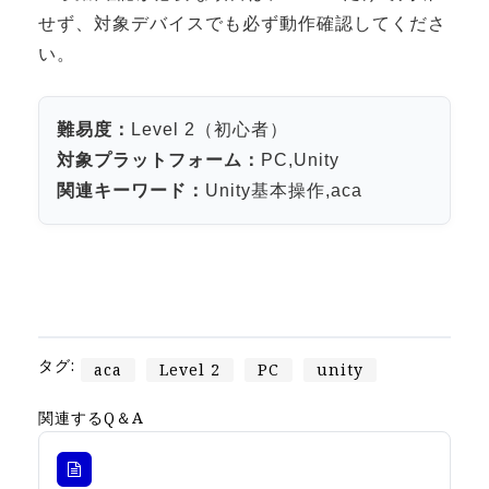
せず、対象デバイスでも必ず動作確認してくださ
3DGSニュース
い。
《受託開発》
受託開発
難易度：
Level 2（初心者）
《最新プロダクト》
対象プラットフォーム：
PC,Unity
超体験★販促システム『XR Showcase Hub』2025年4月発売
関連キーワード：
Unity基本操作,aca
MR体験型研修プラットフォーム『LegacyLink XR』2025年10月
バーチャルイベントプラットフォーム『MetaLiveStage』2025年
3D空間キャプチャーアプリ『Qoocan』
開発中
製造現場を革新する！『XR Worksupport Hub』開発中
タグ:
aca
Level 2
PC
unity
>XR Museum『Artlogue』開発中
関連するQ＆A
《企業研修》
Unity研修