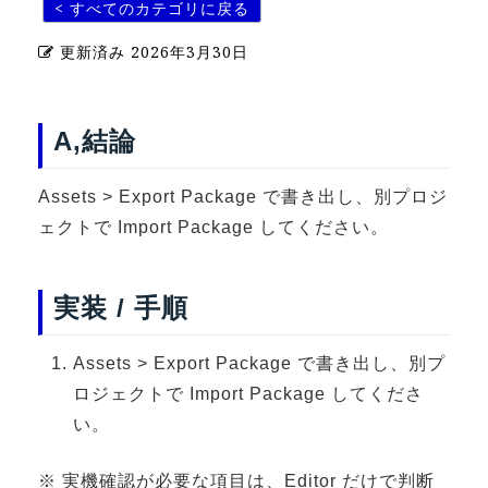
< すべてのカテゴリに戻る
U-15メタバースプログラミング講座
更新済み
2026年3月30日
入学案内
受講生紹介
A,結論
イベント
Assets > Export Package で書き出し、別プロジ
ブログ
ェクトで Import Package してください。
アクセスマップ
実装 / 手順
企業向け
Assets > Export Package で書き出し、別プ
《3DGS》
ロジェクトで Import Package してくださ
3DGSスキャンサービス
い。
3DGS受託開発
3D Gaussian Splatting アプリ開発研修
※ 実機確認が必要な項目は、Editor だけで判断