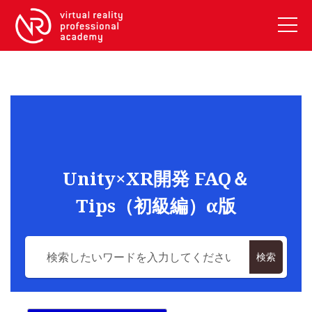
VRアカデミーとは
10周年キャンペーン
コース紹介
《一般コース》
【毎週月曜開講】XRベーシック
Unity×XR開発 FAQ＆
【2026年10月】ARエキスパートコース
Tips（初級編）α版
【2026年10月】VRエキスパートコース
【2026年10月】XRプロフェッショナル
《リスキリング補助金コース》
検索
リスキリング補助金対象コース説明
《SDGs》