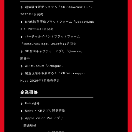
超体験★販促システム『XR Showcase Hub』
2025年4月発売
MR体験型研修プラットフォーム『LegacyLink
XR』2025年10月発売
バーチャルイベントプラットフォーム
『MetaLiveStage』2025年11月発売
3D空間キャプチャーアプリ『Qoocan』
開発中
XR Museum『Artlogue』
製造現場を革新する！『XR Worksupport
Hub』2026年7月発売予定
企業研修
Unity研修
Unity × XRアプリ開発研修
Apple Vision Pro アプリ
開発研修