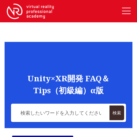
VRアカデミーとは
10周年キャンペーン
コース紹介
《一般コース》
【毎週月曜開講】XRベーシック
Unity×XR開発 FAQ＆
【2026年10月】ARエキスパートコース
Tips（初級編）α版
【2026年10月】VRエキスパートコース
【2026年10月】XRプロフェッショナル
《リスキリング補助金コース》
検索
リスキリング補助金対象コース説明
《SDGs》