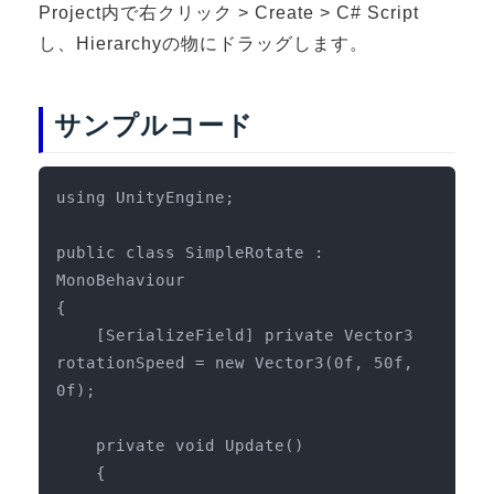
Project内で右クリック > Create > C# Script
3DGSニュース
し、Hierarchyの物にドラッグします。
《受託開発》
受託開発
サンプルコード
《最新プロダクト》
超体験★販促システム『XR Showcase Hub』2025年4月発売
using UnityEngine;

MR体験型研修プラットフォーム『LegacyLink XR』2025年10月
バーチャルイベントプラットフォーム『MetaLiveStage』2025年
public class SimpleRotate : 
MonoBehaviour

3D空間キャプチャーアプリ『Qoocan』
{

開発中
    [SerializeField] private Vector3 
製造現場を革新する！『XR Worksupport Hub』開発中
rotationSpeed = new Vector3(0f, 50f, 
>XR Museum『Artlogue』開発中
0f);

《企業研修》
    private void Update()

Unity研修
    {
