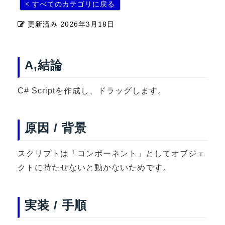
< すべてのカテゴリに戻る
U-15メタバースプログラミング講座
更新済み
2026年3月18日
入学案内
受講生紹介
A,結論
イベント
C# Scriptを作成し、ドラッグします。
ブログ
アクセスマップ
原因 / 背景
企業向け
スクリプトは「コンポーネント」としてオブジェ
クトに持たせないと動かないためです。
《3DGS》
3DGSスキャンサービス
3DGS受託開発
実装 / 手順
3D Gaussian Splatting アプリ開発研修