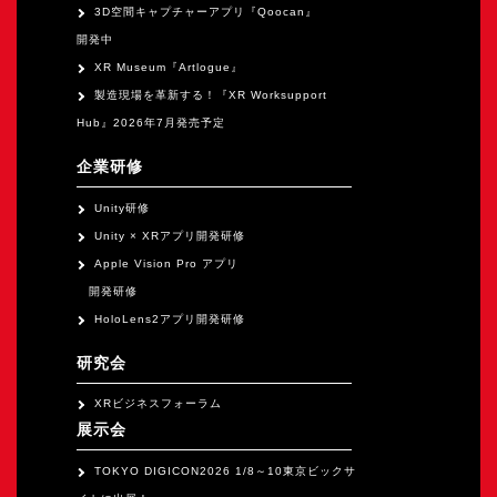
3D空間キャプチャーアプリ『Qoocan』
開発中
XR Museum『Artlogue』
製造現場を革新する！『XR Worksupport
Hub』2026年7月発売予定
企業研修
Unity研修
Unity × XRアプリ開発研修
Apple Vision Pro アプリ
開発研修
HoloLens2アプリ開発研修
研究会
XRビジネスフォーラム
展示会
TOKYO DIGICON2026 1/8～10東京ビックサ