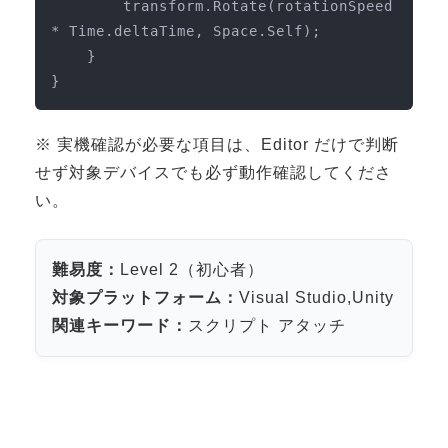
        transform.Rotate(rotationSpeed 
Apple Vision Pro アプリ開発研修
* Time.deltaTime, Space.Self);

HoloLens 2 アプリ開発研修
    }

《研究会》
}
XRビジネスフォーラム
※ 実機確認が必要な項目は、Editor だけで判断
《展示会》
せず対象デバイスでも必ず動作確認してくださ
TOKYO DIGICONX2026
い。
（1/8～10東京ビッグサイト）に出展。
オートモーティブワールド2026
（1/21～23東京ビッグサイト）に出展。
難易度：
Level 2（初心者）
Tsumiki Community Day 2026
対象プラットフォーム：
Visual Studio,Unity
（5/27～28 秋葉原UDX）に出展。
関連キーワード：
スクリプト アタッチ
《求人》
求人申込み