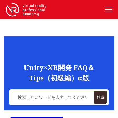
VRアカデミーとは
10周年キャンペーン
コース紹介
《一般コース》
【毎週月曜開講】XRベーシック
Unity×XR開発 FAQ＆
【2026年10月】ARエキスパートコース
Tips（初級編）α版
【2026年10月】VRエキスパートコース
【2026年10月】XRプロフェッショナル
《リスキリング補助金コース》
検索
リスキリング補助金対象コース説明
《SDGs》