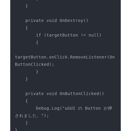
オープンキャンパス
    }

    private void OnDestroy()

オンライン
    {

        if (targetButton != null)

資料請求
        {

targetButton.onClick.RemoveListener(On
ButtonClicked);

        }

    }

    private void OnButtonClicked()

    {

        Debug.Log("uGUI の Button が押
されました。");

    }

}