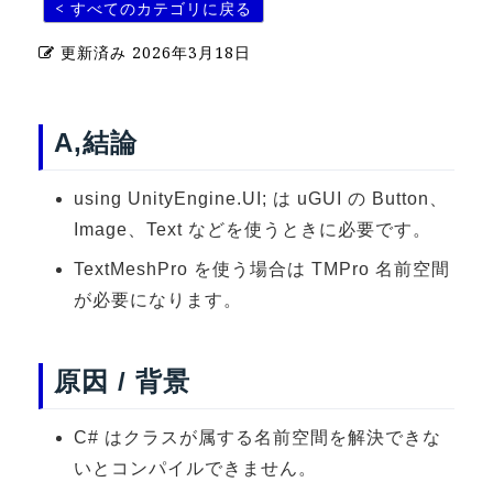
< すべてのカテゴリに戻る
U-15メタバースプログラミング講座
更新済み
2026年3月18日
入学案内
受講生紹介
A,結論
イベント
using UnityEngine.UI; は uGUI の Button、
ブログ
Image、Text などを使うときに必要です。
アクセスマップ
TextMeshPro を使う場合は TMPro 名前空間
が必要になります。
企業向け
《3DGS》
原因 / 背景
3DGSスキャンサービス
C# はクラスが属する名前空間を解決できな
3DGS受託開発
いとコンパイルできません。
3D Gaussian Splatting アプリ開発研修