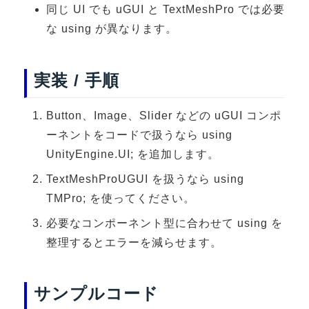
同じ UI でも uGUI と TextMeshPro では必要
3DGSニュース
な using が異なります。
《受託開発》
受託開発
実装 / 手順
《最新プロダクト》
超体験★販促システム『XR Showcase Hub』2025年4月発売
Button、Image、Slider などの uGUI コンポ
MR体験型研修プラットフォーム『LegacyLink XR』2025年10月
ーネントをコードで扱うなら using
UnityEngine.UI; を追加します。
バーチャルイベントプラットフォーム『MetaLiveStage』2025年
TextMeshProUGUI を扱うなら using
3D空間キャプチャーアプリ『Qoocan』
開発中
TMPro; を使ってください。
製造現場を革新する！『XR Worksupport Hub』開発中
必要なコンポーネント型に合わせて using を
整理するとエラーを減らせます。
>XR Museum『Artlogue』開発中
《企業研修》
サンプルコード
Unity研修