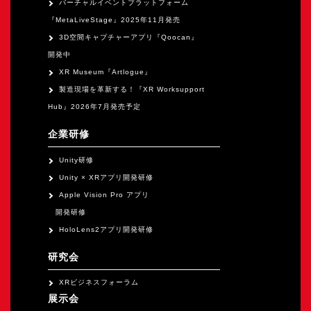
バーチャルイベントプラットフォーム
『MetaLiveStage』2025年11月発売
3D空間キャプチャーアプリ『Qoocan』
開発中
XR Museum『Artlogue』
製造現場を革新する！『XR Worksupport
Hub』2026年7月発売予定
企業研修
Unity研修
Unity × XRアプリ開発研修
Apple Vision Pro アプリ
開発研修
HoloLens2アプリ開発研修
研究会
XRビジネスフォーラム
展示会