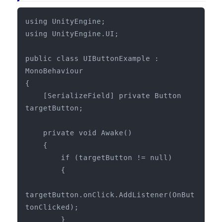
Apple Vision Pro アプリ開発研修
HoloLens 2 アプリ開発研修
using UnityEngine;

using UnityEngine.UI;

《研究会》
XRビジネスフォーラム
public class UIButtonExample : 
MonoBehaviour

《展示会》
{

TOKYO DIGICONX2026
    [SerializeField] private Button 
（1/8～10東京ビッグサイト）に出展。
targetButton;

オートモーティブワールド2026
（1/21～23東京ビッグサイト）に出展。
    private void Awake()

    {

Tsumiki Community Day 2026
（5/27～28 秋葉原UDX）に出展。
        if (targetButton != null)

        {

《求人》
求人申込み
targetButton.onClick.AddListener(OnBut
tonClicked);

        }
